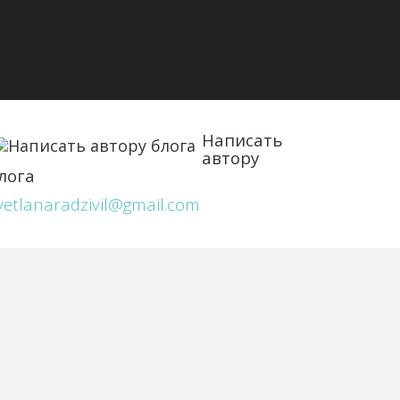
Написать
автору
лога
vetlanaradzivil@gmail.com