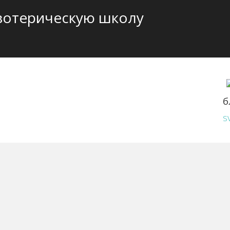
зотерическую школу
б
s