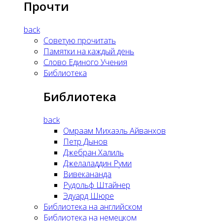
Прочти
back
Советую прочитать
Памятки на каждый день
Слово Единого Учения
Библиотека
Библиотека
back
Омраам Михаэль Айванхов
Петр Дынов
Джебран Халиль
Джелаладдин Руми
Вивекананда
Рудольф Штайнер
Эдуард Шюре
Библиотека на английском
Библиотека на немецком