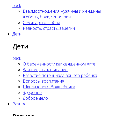
back
Взаимоотношения мужчины и женщины:
любовь, брак, синастрия
Семинары о любви
Ревность, страсть, зацепки
Дети
Дети
back
О беременности как священном Акте
Зачатие, вынашивание
Развитие потенциала вашего ребёнка
Вопросы воспитания
Школа юного Волшебника
Здоровье
Доброе дело
Разное