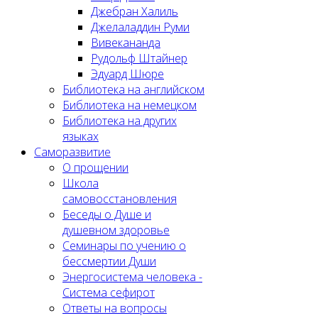
Джебран Халиль
Джелаладдин Руми
Вивекананда
Рудольф Штайнер
Эдуард Шюре
Библиотека на английском
Библиотека на немецком
Библиотека на других
языках
Саморазвитие
О прощении
Школа
самовосстановления
Беседы о Душе и
душевном здоровье
Семинары по учению о
бессмертии Души
Энергосистема человека -
Система сефирот
Ответы на вопросы