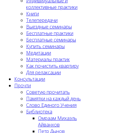
Индивидуальные и
коллективные практики
Книги
Телепередачи
Выездные семинары
Бесплатные практики
Бесплатные семинары
Купить семинары
Медитации
Материалы практик
Как почистить квартиру
Для релаксации
Консультации
Прочти
Советую прочитать
Памятки на каждый день
Слово Единого Учения
Библиотека
Омраам Михаэль
Айванхов
Петр Дынов