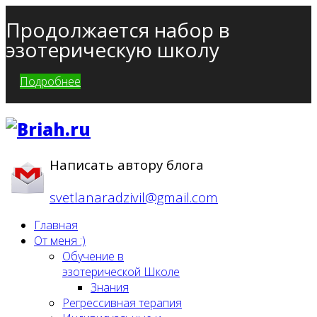
Продолжается набор в
эзотерическую школу
Подробнее
Написать автору блога
svetlanaradzivil@gmail.com
Главная
От меня :)
Обучение в
эзотерической Школе
Знания
Регрессивная терапия