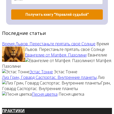
Получить книгу "Управляй судьбой"
Последние статьи
Время Львов. Перестаньте прятать своё Солнце
Время
Львов. Перестаньте прятать своё Солнце
Евангелие от Матфея. Пазолини
Евангелие
от Матфея.
Пазолини
Эстас Тонне
Эстас Тонне
Лиз Грин, Говард Саспортас. Внутренние планеты
Лиз
Грин,
Говард Саспортас. Внутренние планеты
Песня цветка
Песня цветка
ПРАКТИКИ