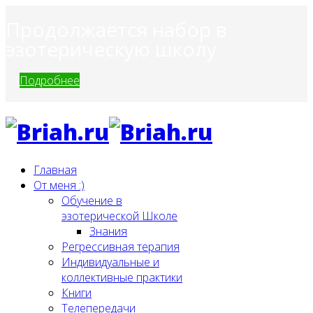
Продолжается набор в
эзотерическую школу
Подробнее
Главная
От меня :)
Обучение в
эзотерической Школе
Знания
Регрессивная терапия
Индивидуальные и
коллективные практики
Книги
Телепередачи