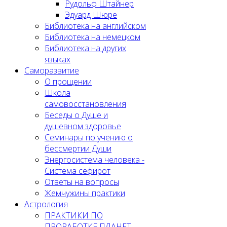
Рудольф Штайнер
Эдуард Шюре
Библиотека на английском
Библиотека на немецком
Библиотека на других
языках
Саморазвитие
О прощении
Школа
самовосстановления
Беседы о Душе и
душевном здоровье
Семинары по учению о
бессмертии Души
Энергосистема человека -
Система сефирот
Ответы на вопросы
Жемчужины практики
Астрология
ПРАКТИКИ ПО
ПРОРАБОТКЕ ПЛАНЕТ