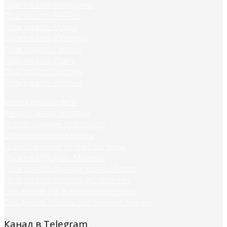
Практика по Меркурию
Практика по Венере
Практика по Марсу
Практика по Юпитеру
Практика по Сатурну
Практика по Урану
Практика по Нептуну
Практика по Плутону
Нерожденные дети
Регрессивная терапия
Освобождение от страхов
Материализация мечты
Освобождение от чувства вины
Практика "Дочки - Матери"
Практика по Лунным узлам и Лилит
Практика по разотождествлению
Ось домов 2-8 Жизненные ресурсы
Ось домов 3-9 Ось постижения знания
Канал в Telegram