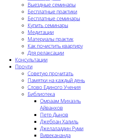
Выездные семинары
Бесплатные практики
Бесплатные семинары
Купить семинары
Медитации
Материалы практик
Как почистить квартиру
Для релаксации
Консультации
Прочти
Советую прочитать
Памятки на каждый день
Слово Единого Учения
Библиотека
Омраам Михаэль
Айванхов
Петр Дынов
Джебран Халиль
Джелаладдин Руми
Вивекананда