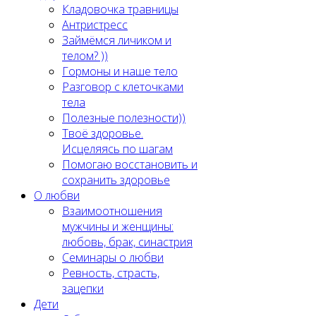
Кладовочка травницы
Антристресс
Займёмся личиком и
телом? ))
Гормоны и наше тело
Разговор с клеточками
тела
Полезные полезности))
Твоё здоровье.
Исцеляясь по шагам
Помогаю восстановить и
сохранить здоровье
О любви
Взаимоотношения
мужчины и женщины:
любовь, брак, синастрия
Семинары о любви
Ревность, страсть,
зацепки
Дети