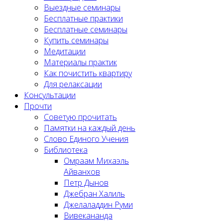
Выездные семинары
Бесплатные практики
Бесплатные семинары
Купить семинары
Медитации
Материалы практик
Как почистить квартиру
Для релаксации
Консультации
Прочти
Советую прочитать
Памятки на каждый день
Слово Единого Учения
Библиотека
Омраам Михаэль
Айванхов
Петр Дынов
Джебран Халиль
Джелаладдин Руми
Вивекананда