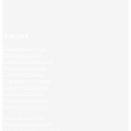
ПРАКТИКИ
Практика по Солнцу
Практика по Луне
Практика по Меркурию
Практика по Венере
Практика по Марсу
Практика по Юпитеру
Практика по Сатурну
Практика по Урану
Практика по Нептуну
Практика по Плутону
Нерожденные дети
Регрессивная терапия
Освобождение от страхов