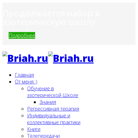
Продолжается набор в
эзотерическую школу
Подробнее
Главная
От меня :)
Обучение в
эзотерической Школе
Знания
Регрессивная терапия
Индивидуальные и
коллективные практики
Книги
Телепередачи