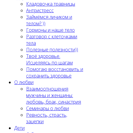
Кладовочка травницы
Антристресс
Займёмся личиком и
телом? ))
Гормоны и наше тело
Разговор с клеточками
тела
Полезные полезности))
Твоё здоровье.
Исцеляясь по шагам
Помогаю восстановить и
сохранить здоровье
О любви
Взаимоотношения
мужчины и женщины:
любовь, брак, синастрия
Семинары о любви
Ревность, страсть,
зацепки
Дети