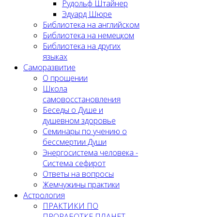
Рудольф Штайнер
Эдуард Шюре
Библиотека на английском
Библиотека на немецком
Библиотека на других
языках
Саморазвитие
О прощении
Школа
самовосстановления
Беседы о Душе и
душевном здоровье
Семинары по учению о
бессмертии Души
Энергосистема человека -
Система сефирот
Ответы на вопросы
Жемчужины практики
Астрология
ПРАКТИКИ ПО
ПРОРАБОТКЕ ПЛАНЕТ