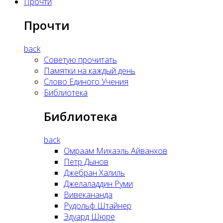
Прочти
Прочти
back
Советую прочитать
Памятки на каждый день
Слово Единого Учения
Библиотека
Библиотека
back
Омраам Михаэль Айванхов
Петр Дынов
Джебран Халиль
Джелаладдин Руми
Вивекананда
Рудольф Штайнер
Эдуард Шюре