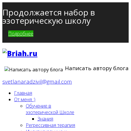
Продолжается набор в
эзотерическую школу
Подробнее
Написать автору блога
svetlanaradzivil@gmail.com
Главная
От меня :)
Обучение в
эзотерической Школе
Знания
Регрессивная терапия