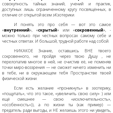
совокупность тайных знаний, учений и практик,
доступных лишь ограниченному кругу посвящённых, в
отличие от открытой всем эКзотерики.
И понять это про себя — вот это самое
«
внутренний
», «
скрытый
» или «
сокровенный
», -
можно только при честных вопросах самому себе и
честных ответах. И большой, трудной работе над собой.
НИКАКОЕ Знание, оставшись ВНЕ твоего
сокровенного, не пройдя через твою Душу , не
перелопатив многое в ней, не очистив её, не поменяв
точки миро-воззрения — не сможет ничего изменить ни
в тебе, ни в окружающем тебя Пространстве твоей
физической жизни.
Если есть желание «проникнуть» в эзотерику,
«пощупать», что это такое, «увеличить свою силу» :) или
ещё смешнее — свою «исключительность»,
«особенность»)), а по жизни ты (как пример) —
предатель ради выгоды, и НЕ желаешь этого ни увидеть,