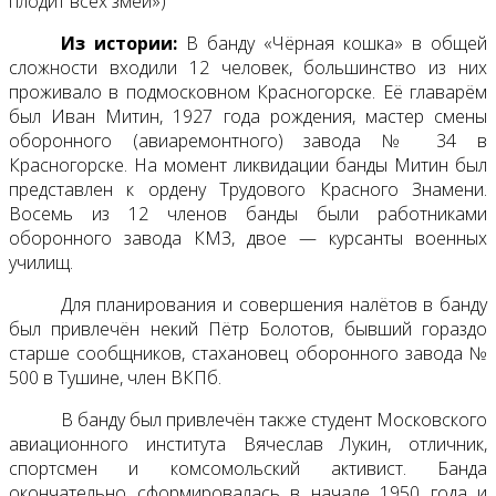
плодит всех змей»)
Из истории:
В банду «Чёрная кошка» в общей
сложности входили 12 человек, большинство из них
проживало в подмосковном Красногорске. Её главарём
был Иван Митин, 1927 года рождения, мастер смены
оборонного (авиаремонтного) завода № 34 в
Красногорске. На момент ликвидации банды Митин был
представлен к ордену Трудового Красного Знамени.
Восемь из 12 членов банды были работниками
оборонного завода КМЗ, двое — курсанты военных
училищ.
Для планирования и совершения налётов в банду
был привлечён некий Пётр Болотов, бывший гораздо
старше сообщников, стахановец оборонного завода №
500 в Тушине, член ВКПб.
В банду был привлечён также студент Московского
авиационного института Вячеслав Лукин, отличник,
спортсмен и комсомольский активист. Банда
окончательно сформировалась в начале 1950 года и