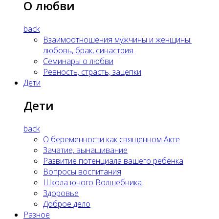
О любви
back
Взаимоотношения мужчины и женщины:
любовь, брак, синастрия
Семинары о любви
Ревность, страсть, зацепки
Дети
Дети
back
О беременности как священном Акте
Зачатие, вынашивание
Развитие потенциала вашего ребёнка
Вопросы воспитания
Школа юного Волшебника
Здоровье
Доброе дело
Разное