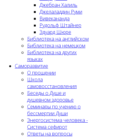
Джебран Халиль
Джелаладдин Руми
Вивекананда
Рудольф Штайнер
Эдуард Шюре
Библиотека на английском
Библиотека на немецком
Библиотека на других
языках
Саморазвитие
О прощении
Школа
самовосстановления
Беседы о Душе и
душевном здоровье
Семинары по учению о
бессмертии Души
Энергосистема человека -
Система сефирот
Ответы на вопросы