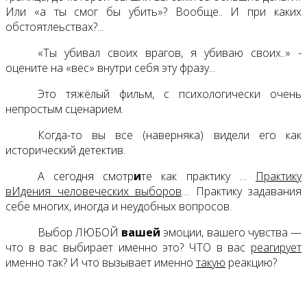
Или «а ты смог бы убить»? Вообще.. И при каких
обстоятлеьствах?...
«Ты убивал своих врагов, я убиваю своих..» -
оцените на «вес» внутри себя эту фразу...
Это тяжёлый фильм, с психологически очень
непростым сценарием.
Когда-то вы все (наверняка) видели его как
исторический детектив.
А сегодня смотр
и
те как практику …
Практику
вИдения человеческих выборов
… Практику задавания
себе многих, иногда и неудобных вопросов.
Выбор ЛЮБОЙ
вашей
эмоции, вашего чувства —
что в вас выбирает именно это? ЧТО в вас
реагирует
именно так? И что вызывает именно
такую
реакцию?