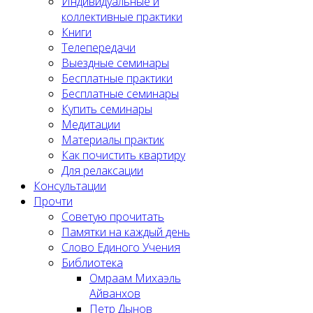
Индивидуальные и
коллективные практики
Книги
Телепередачи
Выездные семинары
Бесплатные практики
Бесплатные семинары
Купить семинары
Медитации
Материалы практик
Как почистить квартиру
Для релаксации
Консультации
Прочти
Советую прочитать
Памятки на каждый день
Слово Единого Учения
Библиотека
Омраам Михаэль
Айванхов
Петр Дынов