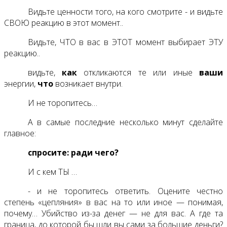
Видьте ценности того, на кого смотрите - и видьте
СВОЮ реакцию в этот момент..
Видьте, ЧТО в вас в ЭТОТ момент выбирает ЭТУ
реакцию..
видьте,
как
откликаются те или иные
ваши
энергии,
что
возникает внутри.
И не торопитесь…
А в самые последние несколько минут сделайте
главное:
спросите: ради чего?
И с кем ТЫ …
- и не торопитесь ответить. Оцените честно
степень «цепляния» в вас на то или иное — понимая,
почему… Убийство из-за денег — не для вас. А где та
граница, до которой бы шли вы сами за большие деньги?