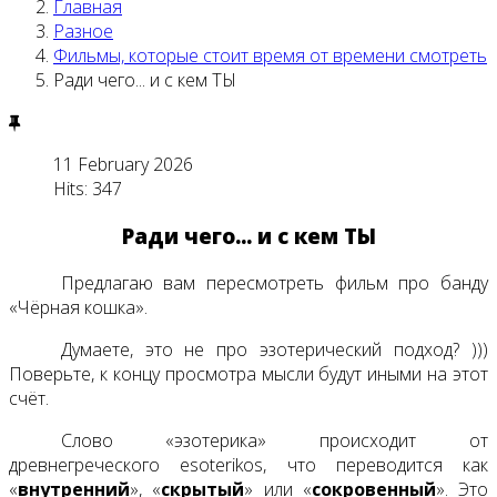
Главная
Разное
Фильмы, которые стоит время от времени смотреть
Ради чего... и с кем ТЫ
11 February 2026
Hits: 347
Ради чего... и с кем ТЫ
Предлагаю вам пересмотреть фильм про банду
«Чёрная кошка».
Думаете, это не про эзотерический подход? )))
Поверьте, к концу просмотра мысли будут иными на этот
счёт.
Слово «эзотерика» происходит от
древнегреческого esoterikos, что переводится как
«
внутренний
», «
скрытый
» или «
сокровенный
». Это