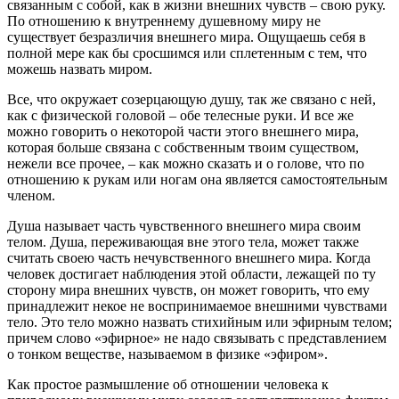
связанным с собой, как в жизни внешних чувств – свою руку.
По отношению к внутреннему душевному миру не
существует безразличия внешнего мира. Ощущаешь себя в
полной мере как бы сросшимся или сплетенным с тем, что
можешь назвать миром.
Все, что окружает созерцающую душу, так же связано с ней,
как с физической головой – обе телесные руки. И все же
можно говорить о некоторой части этого внешнего мира,
которая больше связана с собственным твоим существом,
нежели все прочее, – как можно сказать и о голове, что по
отношению к рукам или ногам она является самостоятельным
членом.
Душа называет часть чувственного внешнего мира своим
телом. Душа, переживающая вне этого тела, может также
считать своею часть нечувственного внешнего мира. Когда
человек достигает наблюдения этой области, лежащей по ту
сторону мира внешних чувств, он может говорить, что ему
принадлежит некое не воспринимаемое внешними чувствами
тело. Это тело можно назвать стихийным или эфирным телом;
причем слово «эфирное» не надо связывать с представлением
о тонком веществе, называемом в физике «эфиром».
Как простое размышление об отношении человека к