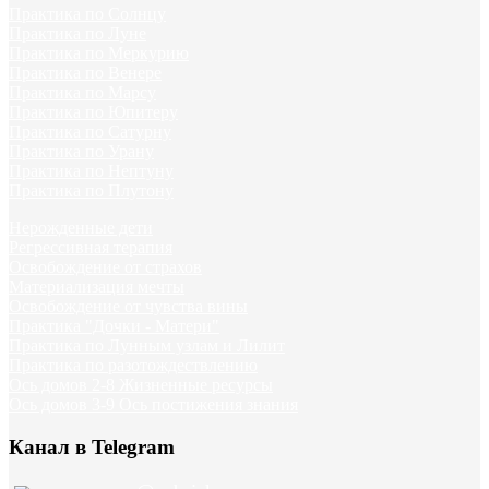
Практика по Солнцу
Практика по Луне
Практика по Меркурию
Практика по Венере
Практика по Марсу
Практика по Юпитеру
Практика по Сатурну
Практика по Урану
Практика по Нептуну
Практика по Плутону
Нерожденные дети
Регрессивная терапия
Освобождение от страхов
Материализация мечты
Освобождение от чувства вины
Практика "Дочки - Матери"
Практика по Лунным узлам и Лилит
Практика по разотождествлению
Ось домов 2-8 Жизненные ресурсы
Ось домов 3-9 Ось постижения знания
Канал в Telegram