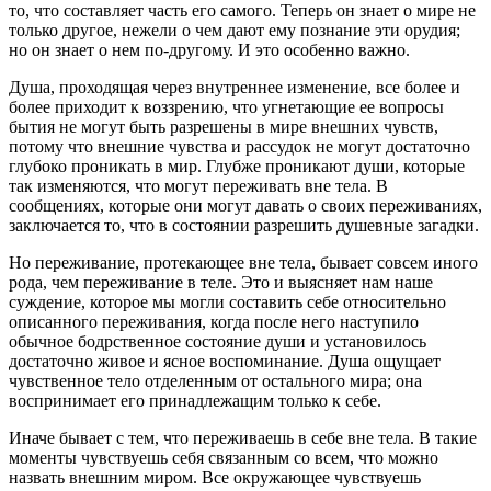
то, что составляет часть его самого. Теперь он знает о мире не
только другое, нежели о чем дают ему познание эти орудия;
но он знает о нем по-другому. И это особенно важно.
Душа, проходящая через внутреннее изменение, все более и
более приходит к воззрению, что угнетающие ее вопросы
бытия не могут быть разрешены в мире внешних чувств,
потому что внешние чувства и рассудок не могут достаточно
глубоко проникать в мир. Глубже проникают души, которые
так изменяются, что могут переживать вне тела. В
сообщениях, которые они могут давать о своих переживаниях,
заключается то, что в состоянии разрешить душевные загадки.
Но переживание, протекающее вне тела, бывает совсем иного
рода, чем переживание в теле. Это и выясняет нам наше
суждение, которое мы могли составить себе относительно
описанного переживания, когда после него наступило
обычное бодрственное состояние души и установилось
достаточно живое и ясное воспоминание. Душа ощущает
чувственное тело отделенным от остального мира; она
воспринимает его принадлежащим только к себе.
Иначе бывает с тем, что переживаешь в себе вне тела. В такие
моменты чувствуешь себя связанным со всем, что можно
назвать внешним миром. Все окружающее чувствуешь