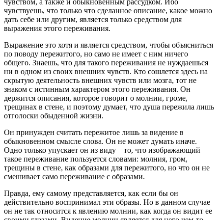
чувством, а также и обыкновенным рассудком. Ибо
чувствуешь, что только что сделанное описание, какое можно
дать себе или другим, является только средством для
выражения этого переживания.
Выражение это хотя и является средством, чтобы объясниться
по поводу пережитого, но само не имеет с ним ничего
общего. Знаешь, что для такого переживания не нуждаешься
ни в одном из своих внешних чувств. Кто сошлется здесь на
скрытую деятельность внешних чувств или мозга, тот не
знаком с истинным характером этого переживания. Он
держится описания, которое говорит о молнии, громе,
трещинах в стене, и поэтому думает, что душа пережила лишь
отголоски обыденной жизни.
Он принужден считать пережитое лишь за видение в
обыкновенном смысле слова. Он не может думать иначе.
Одно только упускает он из виду – то, что изображающий
такое переживание пользуется словами: молния, гром,
трещины в стене, как образами для пережитого, но что он не
смешивает само переживание с образами.
Правда, ему самому представляется, как если бы он
действительно воспринимал эти образы. Но в данном случае
он не так относится к явлению молнии, как когда он видит ее
своими глазами. Видение молнии является для него чем-то,