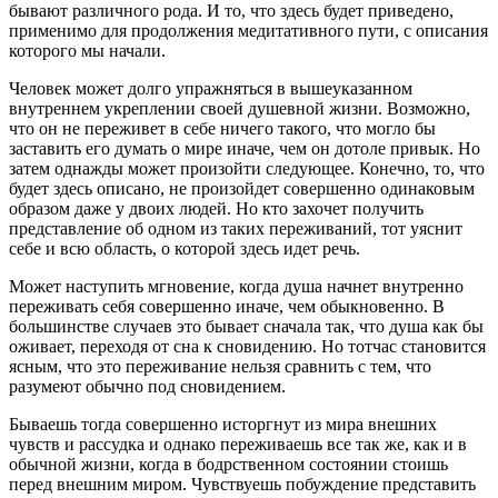
бывают различного рода. И то, что здесь будет приведено,
применимо для продолжения медитативного пути, с описания
которого мы начали.
Человек может долго упражняться в вышеуказанном
внутреннем укреплении своей душевной жизни. Возможно,
что он не переживет в себе ничего такого, что могло бы
заставить его думать о мире иначе, чем он дотоле привык. Но
затем однажды может произойти следующее. Конечно, то, что
будет здесь описано, не произойдет совершенно одинаковым
образом даже у двоих людей. Но кто захочет получить
представление об одном из таких переживаний, тот уяснит
себе и всю область, о которой здесь идет речь.
Может наступить мгновение, когда душа начнет внутренно
переживать себя совершенно иначе, чем обыкновенно. В
большинстве случаев это бывает сначала так, что душа как бы
оживает, переходя от сна к сновидению. Но тотчас становится
ясным, что это переживание нельзя сравнить с тем, что
разумеют обычно под сновидением.
Бываешь тогда совершенно исторгнут из мира внешних
чувств и рассудка и однако переживаешь все так же, как и в
обычной жизни, когда в бодрственном состоянии стоишь
перед внешним миром. Чувствуешь побуждение представить