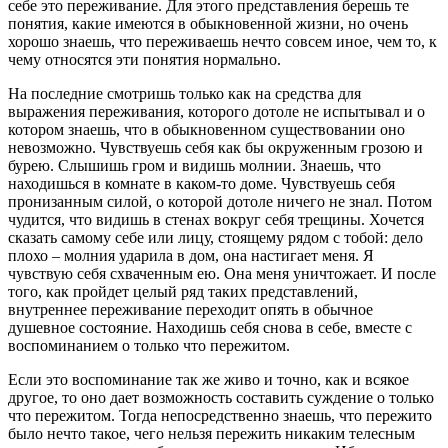
себе это переживание. Для этого представления берешь те
понятия, какие имеются в обыкновенной жизни, но очень
хорошо знаешь, что переживаешь нечто совсем иное, чем то, к
чему относятся эти понятия нормально.
На последние смотришь только как на средства для
выражения переживания, которого дотоле не испытывал и о
котором знаешь, что в обыкновенном существовании оно
невозможно. Чувствуешь себя как бы окруженным грозою и
бурею. Слышишь гром и видишь молнии. Знаешь, что
находишься в комнате в каком-то доме. Чувствуешь себя
пронизанным силой, о которой дотоле ничего не знал. Потом
чудится, что видишь в стенах вокруг себя трещины. Хочется
сказать самому себе или лицу, стоящему рядом с тобой: дело
плохо – молния ударила в дом, она настигает меня. Я
чувствую себя схваченным ею. Она меня уничтожает. И после
того, как пройдет целый ряд таких представлений,
внутреннее переживание переходит опять в обычное
душевное состояние. Находишь себя снова в себе, вместе с
воспоминанием о только что пережитом.
Если это воспоминание так же живо и точно, как и всякое
другое, то оно дает возможность составить суждение о только
что пережитом. Тогда непосредственно знаешь, что пережито
было нечто такое, чего нельзя пережить никаким телесным