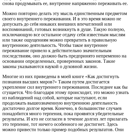
снова продумывать ее, внутренне напряженно переживать ее.
Можно повторно делать эту мысль единственным предметом
своего внутреннего переживания. И в это время можно не
допускать до себя никаких внешних впечатлений или
воспоминаний, готовых возникнуть в душе. Такую полную,
исключающую все остальное отдачу себя известным мыслям
или также ощущениям можно превратить в правильную
внутреннюю деятельность. Чтобы такое внутреннее
переживание привело к действительно значительным
последствиям, оно должно быть предпринято непременно на
основании определенных, проверенных законов. Такие
законы указываются наукой о духовной жизни.
Многие из них приведены в моей книге «Как достигнуть
познания высших миров?» Таким путем достигается
укрепление сил внутреннего переживания. Последнее как бы
сгущается. Что благодаря этому происходит, это можно узнать
из наблюдений над собой, которые наступают, если
продолжать вышеозначенную внутреннюю деятельность
достаточно долгое время. Конечно, в большинстве случаев
понадобится много терпения, пока проявятся убедительные
результаты. И кто не согласен в течение долгих лет прилагать
это терпение, тот ничего особенного не достигнет. Здесь
можно привести только пример подобных результатов. Они