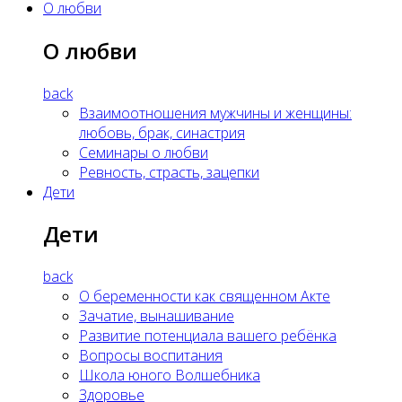
О любви
О любви
back
Взаимоотношения мужчины и женщины:
любовь, брак, синастрия
Семинары о любви
Ревность, страсть, зацепки
Дети
Дети
back
О беременности как священном Акте
Зачатие, вынашивание
Развитие потенциала вашего ребёнка
Вопросы воспитания
Школа юного Волшебника
Здоровье