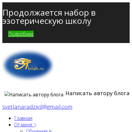
Продолжается набор в
эзотерическую школу
Подробнее
Написать автору блога
svetlanaradzivil@gmail.com
Главная
От меня :)
Обучение в