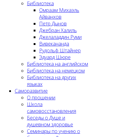
Библиотека
Омраам Михаэль
Айванхов
Петр Дынов
Джебран Халиль
Джелаладдин Руми
Вивекананда
Рудольф Штайнер
Эдуард Шюре
Библиотека на английском
Библиотека на немецком
Библиотека на других
языках
Саморазвитие
О прощении
Школа
самовосстановления
Беседы о Душе и
душевном здоровье
Семинары по учению о