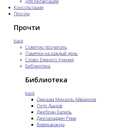
Для релаксации
Консультации
Прочти
Прочти
back
Советую прочитать
Памятки на каждый день
Слово Единого Учения
Библиотека
Библиотека
back
Омраам Михаэль Айванхов
Петр Дынов
Джебран Халиль
Джелаладдин Руми
Вивекананда