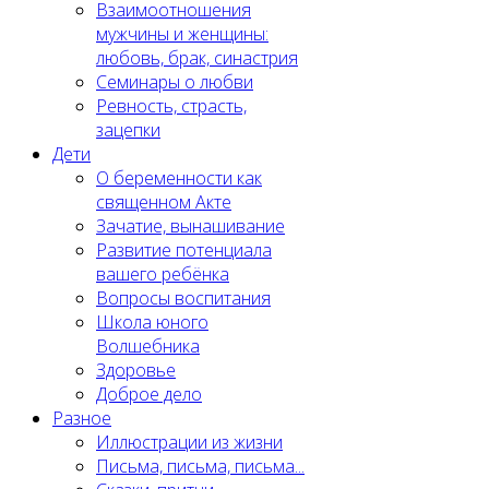
Взаимоотношения
мужчины и женщины:
любовь, брак, синастрия
Семинары о любви
Ревность, страсть,
зацепки
Дети
О беременности как
священном Акте
Зачатие, вынашивание
Развитие потенциала
вашего ребёнка
Вопросы воспитания
Школа юного
Волшебника
Здоровье
Доброе дело
Разное
Иллюстрации из жизни
Письма, письма, письма...