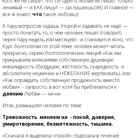
кого же не секрет, что сегодня о любви не пишет только
ленивый — и КАК пишут — заслушаешься!)) И главное —
все ж знают,
что
такое любовь))
А пару вопросов задашь (порой и задавать не надо —
просто почитать то, о чём человек пишет (говорит)
через пару недель или месяцев) - и становится ясно, что
Курс болтологии по этой теме человек может читать
прекрасно, серию болтологических лекций «Как мы
прикрываем иллюзиями собственную душевную
инвалидность (бездушие, жестокость, скаредность и
абсолютное неумение и НЕЖЕЛАНИЕ жертвовать), или
«Как оправдать собственную продажность вместо
любви» - запросто, а вот хотя бы приблизиться к
даянию
Любви — ни-ни…
Итак, размышлял человек по теме:
Тревожность меняем на - покой, доверие,
умиротворение, безмятежность, тишина.
«Сначала я выделила «покой», поделала в течение