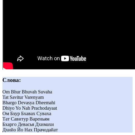
Слова:
Om Bhur Bhuvah Suvaha
Tat Savitur Varenyam
Bhargo Devasya Dheemahi
Dhiyo Yo Nah Prachodayaat
Ом Бхур Бхавах Суваха
Тат Савитур Вареньям
Бхарго Девасья Дхимахи
Дхийо Йо Нах Прачодайат