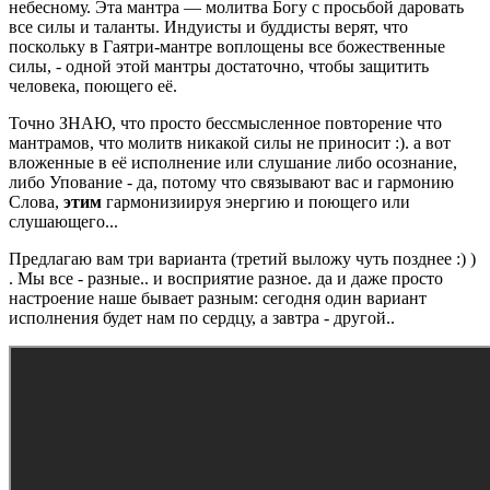
небесному. Эта мантра — молитва Богу с просьбой даровать
все силы и таланты. Индуисты и буддисты верят, что
поскольку в Гаятри-мантре воплощены все божественные
силы, - одной этой мантры достаточно, чтобы защитить
человека, поющего её.
Точно ЗНАЮ, что просто бессмысленное повторение что
мантрамов, что молитв никакой силы не приносит :). а вот
вложенные в её исполнение или слушание либо осознание,
либо Упование - да, потому что связывают вас и гармонию
Слова,
этим
гармонизиируя энергию и поющего или
слушающего...
Предлагаю вам три варианта (третий выложу чуть позднее :) )
. Мы все - разные.. и восприятие разное. да и даже просто
настроение наше бывает разным: сегодня один вариант
исполнения будет нам по сердцу, а завтра - другой..