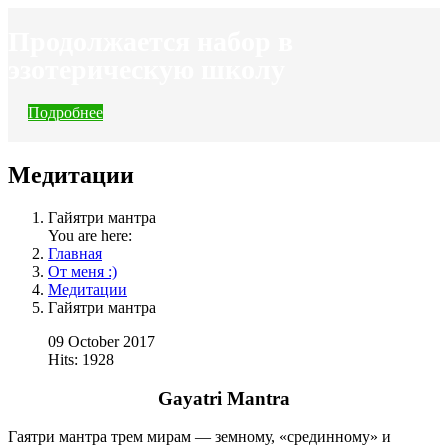
Продолжается набор в
эзотерическую школу
Подробнее
Медитации
Гайятри мантра
You are here:
Главная
От меня :)
Медитации
Гайятри мантра
09 October 2017
Hits: 1928
Gayatri Mantra
Гаятри мантра трем мирам — земному, «срединному» и