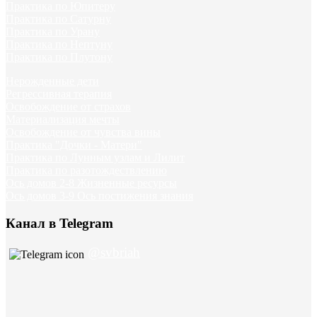
Практика по Юпитеру
Практика по Сатурну
Практика по Урану
Практика по Нептуну
Практика по Плутону
Нерожденные дети
Регрессивная терапия
Освобождение от страхов
Материализация мечты
Освобождение от чувства вины
Практика "Дочки - Матери"
Практика по Лунным узлам и Лилит
Практика по разотождествлению
Ось домов 2-8 Жизненные ресурсы
Ось домов 3-9 Ось постижения знания
Канал в Telegram
@svbriah