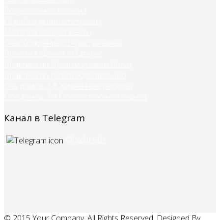
Регрессивная терапия
Освобождение от страхов
Материализация мечты
Освобождение от чувства вины
Практика "Дочки - Матери"
Практика по Лунным узлам и Лилит
Практика по разотождествлению
Ось домов 2-8 Жизненные ресурсы
Ось домов 3-9 Ось постижения знания
Канал в Telegram
@svbriah
© 2015 Your Company. All Rights Reserved. Designed By