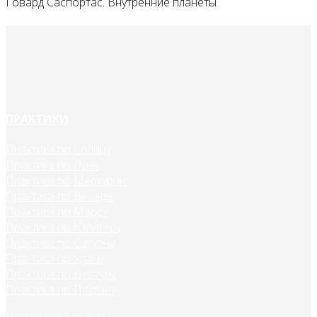
Говард Саспортас. Внутренние планеты
ПРАКТИКИ
Практика по Солнцу
Практика по Луне
Практика по Меркурию
Практика по Венере
Практика по Марсу
Практика по Юпитеру
Практика по Сатурну
Практика по Урану
Практика по Нептуну
Практика по Плутону
Нерожденные дети