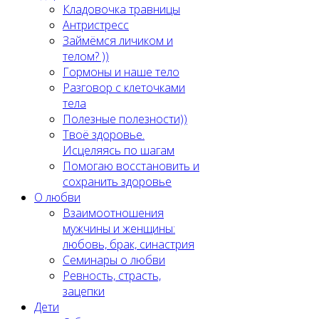
Кладовочка травницы
Антристресс
Займёмся личиком и
телом? ))
Гормоны и наше тело
Разговор с клеточками
тела
Полезные полезности))
Твоё здоровье.
Исцеляясь по шагам
Помогаю восстановить и
сохранить здоровье
О любви
Взаимоотношения
мужчины и женщины:
любовь, брак, синастрия
Семинары о любви
Ревность, страсть,
зацепки
Дети