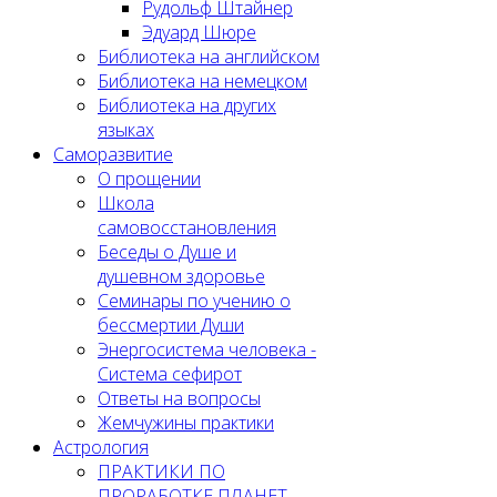
Рудольф Штайнер
Эдуард Шюре
Библиотека на английском
Библиотека на немецком
Библиотека на других
языках
Саморазвитие
О прощении
Школа
самовосстановления
Беседы о Душе и
душевном здоровье
Семинары по учению о
бессмертии Души
Энергосистема человека -
Система сефирот
Ответы на вопросы
Жемчужины практики
Астрология
ПРАКТИКИ ПО
ПРОРАБОТКЕ ПЛАНЕТ