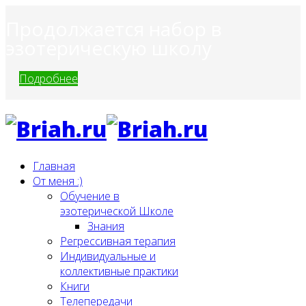
Продолжается набор в
эзотерическую школу
Подробнее
Главная
От меня :)
Обучение в
эзотерической Школе
Знания
Регрессивная терапия
Индивидуальные и
коллективные практики
Книги
Телепередачи