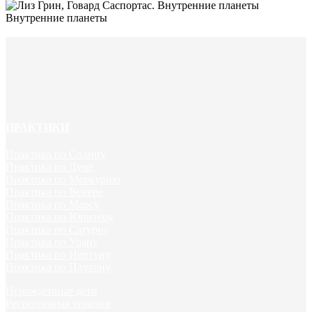
Внутренние планеты
ПРАКТИКИ
Практика по Солнцу
Практика по Луне
Практика по Меркурию
Практика по Венере
Практика по Марсу
Практика по Юпитеру
Практика по Сатурну
Практика по Урану
Практика по Нептуну
Практика по Плутону
Нерожденные дети
Регрессивная терапия