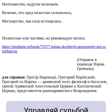
Ничтожество, надутое величьем,
Величье, что пред низостью склонилось,
Могущество, чья сила истощилась.
Полностью или частями, но рекомендую читать:
https://predanie.ru/book/75577-kniga-skorbnyh-pesnopeniy-per-n-
grebneva/
(Отрывок в
переводе Наума
Гребнева)
для справки
: Григо́р Нарекаци́, Григорий Наре́кский,
Григорий из Нарека — армянский поэт, философ и богослов,
святой Армянской Апостольской Церкви и Католической
Церкви, представитель раннеармянского Возрождения.
Управляй судьбой