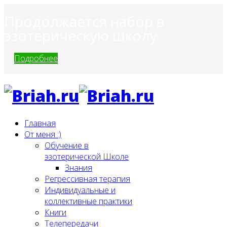
Продолжается набор в
эзотерическую школу
Подробнее
Главная
От меня :)
Обучение в
эзотерической Школе
Знания
Регрессивная терапия
Индивидуальные и
коллективные практики
Книги
Телепередачи