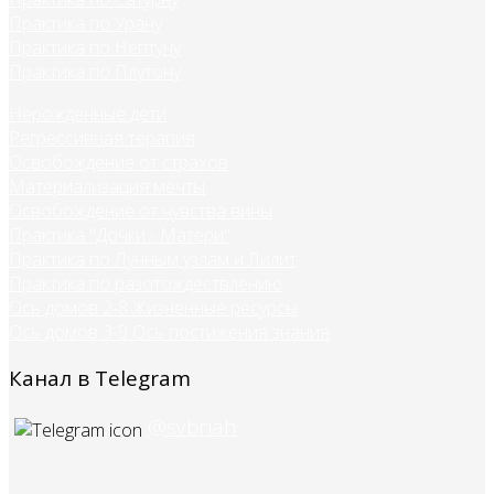
Практика по Урану
Практика по Нептуну
Практика по Плутону
Нерожденные дети
Регрессивная терапия
Освобождение от страхов
Материализация мечты
Освобождение от чувства вины
Практика "Дочки - Матери"
Практика по Лунным узлам и Лилит
Практика по разотождествлению
Ось домов 2-8 Жизненные ресурсы
Ось домов 3-9 Ось постижения знания
Канал в Telegram
@svbriah