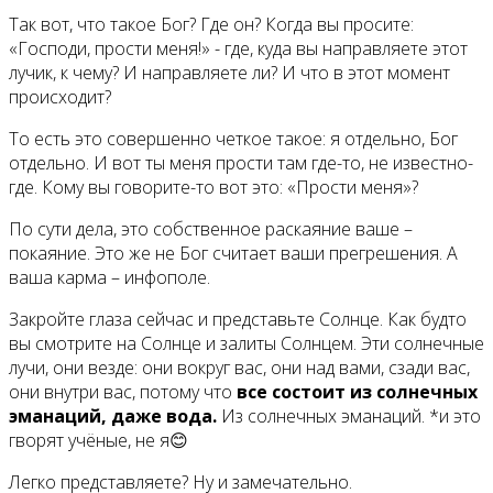
Так вот, что такое Бог? Где он? Когда вы просите:
«Господи, прости меня!» - где, куда вы направляете этот
лучик, к чему? И направляете ли? И что в этот момент
происходит?
То есть это совершенно четкое такое: я отдельно, Бог
отдельно. И вот ты меня прости там где-то, не известно-
где. Кому вы говорите-то вот это: «Прости меня»?
По сути дела, это собственное раскаяние ваше –
покаяние. Это же не Бог считает ваши прегрешения. А
ваша карма – инфополе.
Закройте глаза сейчас и представьте Солнце. Как будто
вы смотрите на Солнце и залиты Солнцем. Эти солнечные
лучи, они везде: они вокруг вас, они над вами, сзади вас,
они внутри вас, потому что
все состоит из солнечных
эманаций, даже вода.
Из солнечных эманаций. *и это
гворят учёные, не я😊
Легко представляете? Ну и замечательно.