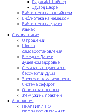
Рудольф Штайнер
Эдуард Шюре
Библиотека на английском
Библиотека на немецком
Библиотека на других
языках
Саморазвитие
О прощении
Школа
самовосстановления
Беседы о Душе и
душевном здоровье
Семинары по учению о
бессмертии Души
Энергосистема человека -
Система сефирот
Ответы на вопросы
Жемчужины практики
Астрология
ПРАКТИКИ ПО
ПРОРАБОТКЕ ПЛАНЕТ