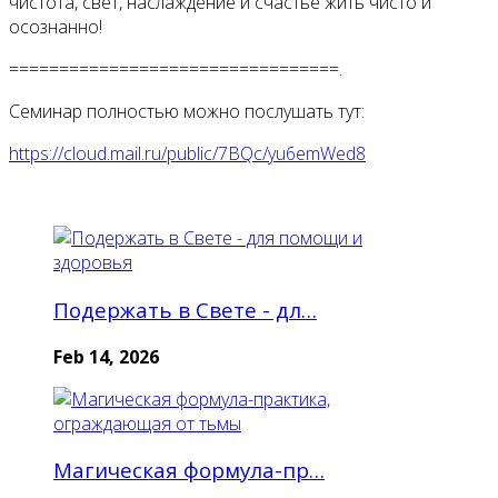
чистота, свет, наслаждение и счастье жить чисто и
осознанно!
=================================.
Семинар полностью можно послушать тут:
https://cloud.mail.ru/public/7BQc/yu6emWed8
Подержать в Свете - дл…
Feb 14, 2026
Магическая формула-пр…