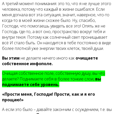
А третий момент понимания: это то, что я не лучше этого
человека, потому что каждый в жизни ошибался. Если
меня догнала вот эта ситуация, значит, наверное, что-то
когда-то в моей жизни схожее было. Ну, спасибо,
Господи, что помогаешь увидеть все это! Опять же не
Господь где-то, а вот оно, пространство вокруг тебя и
внутри теюя. Потому как солнечный свет пронищывает
всё И стало быть. Он находится в тебе постоянно в виде
более плотной уже энергии твоих клеток, твоей души.
Вы этим
не делаете ничего иного как
очищаете
собственное инфополе.
Очищая собственное поле, собственную душу, вы что
делаете? Поднимаете себя в более тонкие слои,
вы
поднимаете себе уровень.
«Прости меня, Господи! Прости, как и я его
прощаю!»
А если это было – давайте закончим с осуждением, т.е. вы