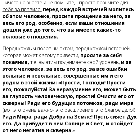
ничего не знаете и не помните, -
просто возьмите для
себя за правило:
перед каждой встречей молитесь
об этом человеке, просите прощение за него, за
весь его род, особенно, если ваши отношения
дошли уже до того, что вы имеете какие-то
половые отношения.
Перед каждым половым актом, перед каждой встречей,
которая может к этому привести,
просите за себя
покаяние,
т.е. вы этим поднимаете свой уровень,
и за
этого человека, за весь его род, за все ошибки
вольные и невольные, совершенные им и его
родом в этой жизни: «Прости, Господи! Прости
его, пожалуйста! За неразумение его, может быть
за глупость человеческую, прости! Очисти его от
скверны! Ради его будущих потомков, ради мира
(вот это очень важно- это расширение, это благое дело!)
Ради Мира, ради Добра на Земле! Пусть сияет Дух
его. Да прибудет в нем Солнце и Свет, и отойдет
от него негатив и скверна.
»