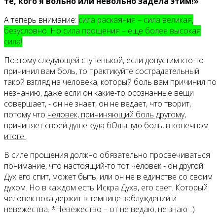
те, кого я вольно или невольно задела этим!»
А теперь внимание:
сила раскаяния – сила великая,
безусловно. Но сила прощения – еще более высокая
сила!
Поэтому следующей ступенькой, если допустим кто-то
причинил вам боль, то практикуйте сострадательный
такой взгляд на человека, который боль вам причинил по
незнанию, даже если он какие-то осознанные вещи
совершает, - он не знает, он не ведает, что творит,
потому что
человек, причиняющий боль другому,
причиняет своей душе куда бОльшую боль, в конечном
итоге.
В силе прощения должно обязательно просвечиваться
понимание, что настоящий-то тот человек - он другой!
Дух его спит, может быть, или он не в единстве со своим
духом. Но в каждом есть Искра Духа, его свет. Который
человек пока держит в темнице заблуждений и
невежества. *Невежество – от не ведаю, не знаю ..)