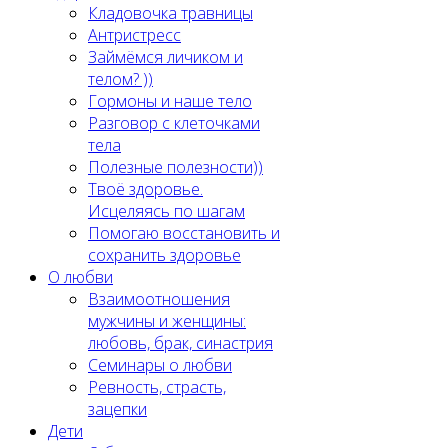
Кладовочка травницы
Антристресс
Займёмся личиком и
телом? ))
Гормоны и наше тело
Разговор с клеточками
тела
Полезные полезности))
Твоё здоровье.
Исцеляясь по шагам
Помогаю восстановить и
сохранить здоровье
О любви
Взаимоотношения
мужчины и женщины:
любовь, брак, синастрия
Семинары о любви
Ревность, страсть,
зацепки
Дети