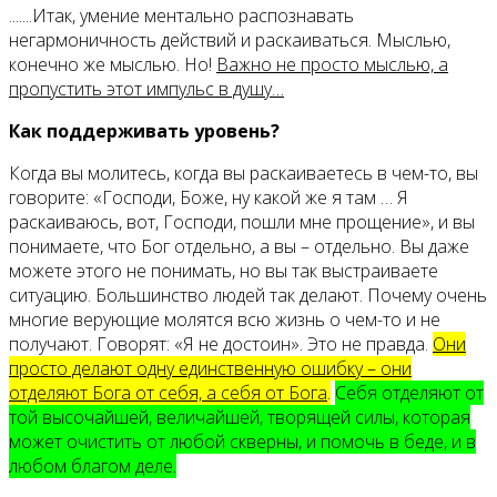
.......Итак, умение ментально распознавать
негармоничность действий и раскаиваться. Мыслью,
конечно же мыслью. Но!
Важно не просто мыслью, а
пропустить этот импульс в душу…
Как поддерживать уровень?
Когда вы молитесь, когда вы раскаиваетесь в чем-то, вы
говорите: «Господи, Боже, ну какой же я там … Я
раскаиваюсь, вот, Господи, пошли мне прощение», и вы
понимаете, что Бог отдельно, а вы – отдельно. Вы даже
можете этого не понимать, но вы так выстраиваете
ситуацию. Большинство людей так делают. Почему очень
многие верующие молятся всю жизнь о чем-то и не
получают. Говорят: «Я не достоин». Это не правда.
Они
просто делают одну единственную ошибку – они
отделяют Бога от себя, а себя от Бога
.
Себя отделяют от
той высочайшей, величайшей, творящей силы, которая
может очистить от любой скверны, и помочь в беде, и в
любом благом деле.