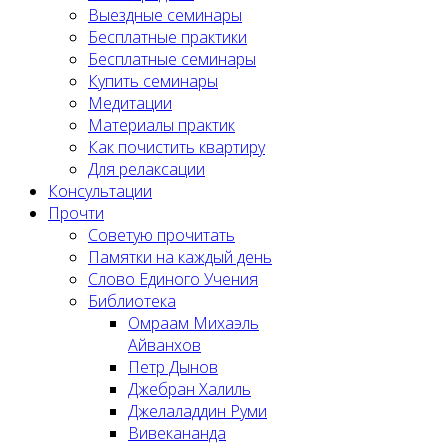
Выездные семинары
Бесплатные практики
Бесплатные семинары
Купить семинары
Медитации
Материалы практик
Как почистить квартиру
Для релаксации
Консультации
Прочти
Советую прочитать
Памятки на каждый день
Слово Единого Учения
Библиотека
Омраам Михаэль
Айванхов
Петр Дынов
Джебран Халиль
Джелаладдин Руми
Вивекананда