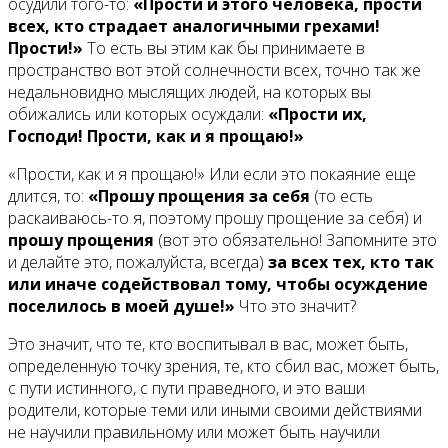
осудили того-то:
«Прости и этого человека, прости
всех, кто страдает аналогичными грехами!
Прости!»
То есть вы этим как бы принимаете в
пространство вот этой солнечности всех, точно так же
недальновидно мыслящих людей, на которых вы
обижались или которых осуждали:
«Прости их,
Господи! Прости, как и я прощаю!»
«Прости, как и я прощаю!» Или если это покаяние еще
длится, то:
«Прошу прощения за себя
(то есть
раскаиваюсь-то я, поэтому прошу прощение за себя) и
прошу прощения
(вот это обязательно! Запомните это
и делайте это, пожалуйста, всегда)
за всех тех, кто так
или иначе содействовал тому, чтобы осуждение
поселилось в моей душе!»
Что это значит?
Это значит, что те, кто воспитывал в вас, может быть,
определенную точку зрения, те, кто сбил вас, может быть,
с пути истинного, с пути праведного, и это ваши
родители, которые теми или иными своими действиями
не научили правильному или может быть научили