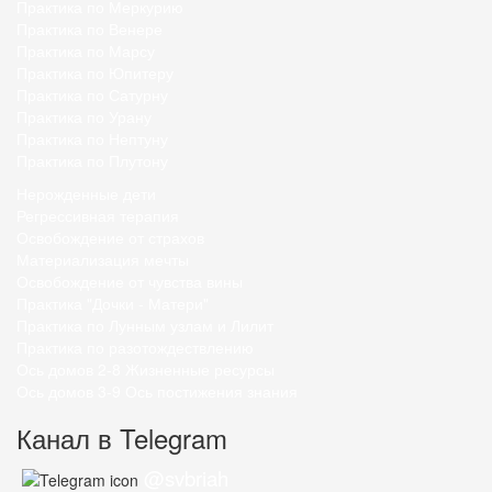
Практика по Меркурию
Практика по Венере
Практика по Марсу
Практика по Юпитеру
Практика по Сатурну
Практика по Урану
Практика по Нептуну
Практика по Плутону
Нерожденные дети
Регрессивная терапия
Освобождение от страхов
Материализация мечты
Освобождение от чувства вины
Практика "Дочки - Матери"
Практика по Лунным узлам и Лилит
Практика по разотождествлению
Ось домов 2-8 Жизненные ресурсы
Ось домов 3-9 Ось постижения знания
Канал в Telegram
@svbriah