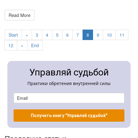
Read More
Start
«
3
4
5
6
7
8
9
10
11
12
»
End
Управляй судьбой
Практики обретения внутренней силы
Получить книгу "Управляй судьбой"