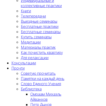
Индивидуальные и
коллективные практики
Книги
Телепередачи
Выездные семинары
Бесплатные практики
Бесплатные семинары
Купить семинары
Медитации
Материалы практик
Как почистить квартиру
Для релаксации
Консультации
Прочти
Советую прочитать
Памятки на каждый день
Слово Единого Учения
Библиотека
Омраам Михаэль
Айванхов
Петр Дынов