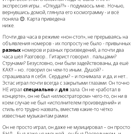
экспрессия игры... «Откуда??» - подумаось мне.. Ночью,
вернувшись домой, глянула его космограмму - и всё
поняла 😊. Карта приведена
ниже.
Почти два часа в режиме «нон-стоп», не прерываясь на
объявления номеров - их попросту не было - привычных
разных
номеров и разных произведений, а почти два
часа шёл Разговор... Гитарист говорил .. пальцами?
Струнами? Безусловно, они были задействованы, да ешё
КАК!! – но.. говорил он чем-то иным.. Душой? -
спрашивала я себя.. Сердцем? – и понимала: и да, и нет...
Эстас играл почти всегда с закрытыми глазами. Он точно
НЕ играл
специально
и
для
зала. Он не «работал в
концерте», он не был «иллюстратором» чего-то, он ни в
коем случае не был «исполнителем произведений» и
стиль его трудно назвать, вместив какие-то чётко
известные музыкантам рамки.
Он не просто играл, он даже не музицировал – он просто
БЫЛ .. Был даже не музыкой - он был Посредником.. и