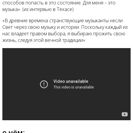
способов попасть в это состояние. Для меня – это
музыка». (из интервью в Техасе)
«В древние времена странствующие музыканты несли
Свет через свою музыку и истории. Поскольку каждый из
нас владеет правом выбора, я выбираю прожить свою
жизнь, следуя этой вечной традиции».
о нём: