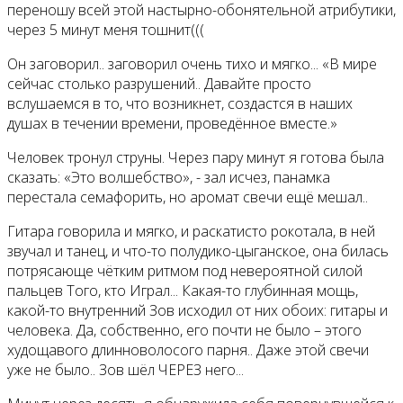
переношу всей этой настырно-обонятельной атрибутики,
через 5 минут меня тошнит(((
Он заговорил.. заговорил очень тихо и мягко... «В мире
сейчас столько разрушений.. Давайте просто
вслушаемся в то, что возникнет, создастся в наших
душах в течении времени, проведённое вместе.»
Человек тронул струны. Через пару минут я готова была
сказать: «Это волшебство», - зал исчез, панамка
перестала семафорить, но аромат свечи ещё мешал..
Гитара говорила и мягко, и раскатисто рокотала, в ней
звучал и танец, и что-то полудико-цыганское, она билась
потрясающе чётким ритмом под невероятной силой
пальцев Того, кто Играл... Какая-то глубинная мощь,
какой-то внутренний Зов исходил от них обоих: гитары и
человека. Да, собственно, его почти не было – этого
худощавого длинноволосого парня.. Даже этой свечи
уже не было.. Зов шёл ЧЕРЕЗ него...