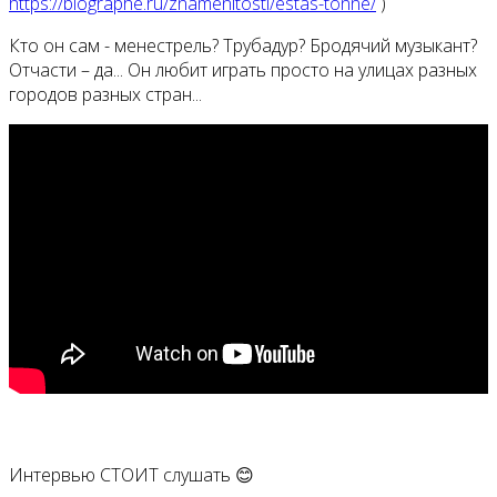
https://biographe.ru/znamenitosti/estas-tonne/
)
Кто он сам - менестрель? Трубадур? Бродячий музыкант?
Отчасти – да... Он любит играть просто на улицах разных
городов разных стран...
Интервью СТОИТ слушать 😊