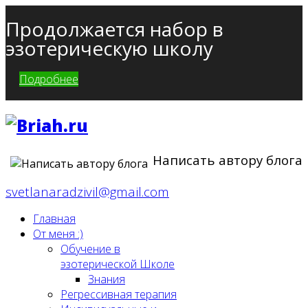
Продолжается набор в
эзотерическую школу
Подробнее
Написать автору блога
svetlanaradzivil@gmail.com
Главная
От меня :)
Обучение в
эзотерической Школе
Знания
Регрессивная терапия