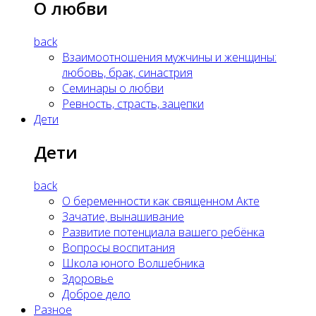
О любви
back
Взаимоотношения мужчины и женщины:
любовь, брак, синастрия
Семинары о любви
Ревность, страсть, зацепки
Дети
Дети
back
О беременности как священном Акте
Зачатие, вынашивание
Развитие потенциала вашего ребёнка
Вопросы воспитания
Школа юного Волшебника
Здоровье
Доброе дело
Разное