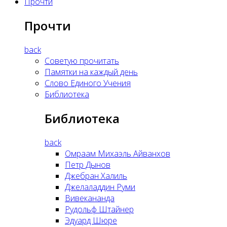
Прочти
Прочти
back
Советую прочитать
Памятки на каждый день
Слово Единого Учения
Библиотека
Библиотека
back
Омраам Михаэль Айванхов
Петр Дынов
Джебран Халиль
Джелаладдин Руми
Вивекананда
Рудольф Штайнер
Эдуард Шюре