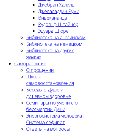
Джебран Халиль
Джелаладдин Руми
Вивекананда
Рудольф Штайнер
Эдуард Шюре
Библиотека на английском
Библиотека на немецком
Библиотека на других
языках
Саморазвитие
О прощении
Школа
самовосстановления
Беседы о Душе и
душевном здоровье
Семинары по учению о
бессмертии Души
Энергосистема человека -
Система сефирот
Ответы на вопросы