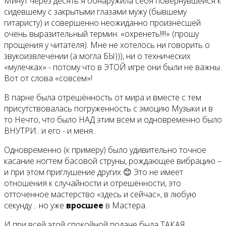
Минут через десять я обнаружила себя повернувшейся к
сидевшему с закрытыми глазами мужу (бывшему
гитаристу) и совершенно неожиданно произнёсшей
очень выразительный термин: «охренеть!!!!» (прошу
прощения у читателя). Мне не хотелось ни говорить о
звукоизвлечении (а могла БЫ))), ни о технических
«мулечках» - потому что в ЭТОЙ игре они были не важны.
Вот от слова «совсем»!
В парне была отрешённость от мира и вместе с тем
присутствовалась погруженность с эмоцию Музыки и в
то Нечто, что было НАД этим всем и одновременно было
ВНУТРИ.. и его - и меня..
Одновременно (к примеру) было удивительно точное
касание ногтем басовой струны, рождающее вибрацию –
и при этом приглушение других 😊 Это не имеет
отношения к случайности и отрешённости, это
отточенное мастерство «здесь и сейчас», в любую
секунду .. но уже
вросшее
в Мастера.
И при всей этой спокойной подаче была ТАКАЯ