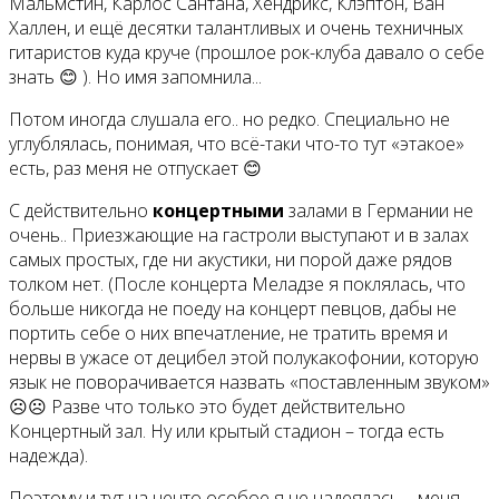
Мальмстин, Карлос Сантана, Хендрикс, Клэптон, Ван
Халлен, и ещё десятки талантливых и очень техничных
гитаристов куда круче (прошлое рок-клуба давало о себе
знать 😊 ). Но имя запомнила...
Потом иногда слушала его.. но редко. Специально не
углублялась, понимая, что всё-таки что-то тут «этакое»
есть, раз меня не отпускает 😊
С действительно
концертными
залами в Германии не
очень.. Приезжающие на гастроли выступают и в залах
самых простых, где ни акустики, ни порой даже рядов
толком нет. (После концерта Меладзе я поклялась, что
больше никогда не поеду на концерт певцов, дабы не
портить себе о них впечатление, не тратить время и
нервы в ужасе от децибел этой полукакофонии, которую
язык не поворачивается назвать «поставленным звуком»
☹☹ Разве что только это будет действительно
Концертный зал. Ну или крытый стадион – тогда есть
надежда).
Поэтому и тут на нечто особое я не надеялась, - меня