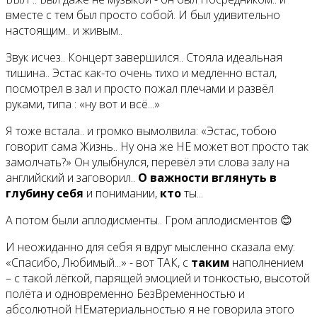
вместе с тем был просто собой. И был удивительно
настоящим.. и живым..
Звук исчез.. Концерт завершился.. Стояла идеальная
тишина.. Эстас как-то очень тихо и медленно встал,
посмотрел в зал и просто пожал плечами и развёл
руками, типа : «ну вот и всё...»
Я тоже встала.. и громко вымолвила: «Эстас, тобою
говорит сама Жизнь.. Ну она же НЕ может вот просто так
замолчать?» Он улыбнулся, перевёл эти слова залу на
английский и заговорил..
О важности вглянуть в
глубину себя
и понимании,
кто
ты...
А потом были аплодисменты.. Гром аплодисментов 😊
И неожиданно для себя я вдруг мысленно сказала ему:
«Спасибо, Любимый...» - вот ТАК, с
таким
наполнением
– с такой лёгкой, парящей эмоцией и тонкостью, высотой
полёта и одновременно БезВременностью и
абсолютной НЕматериальностью я не говорила этого